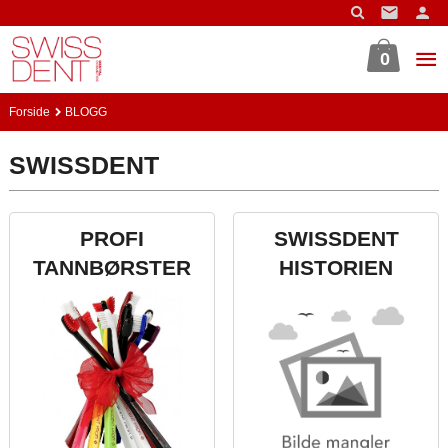
Gå
til
innholdet
0
Forside
BLOGG
SWISSDENT
PROFI
SWISSDENT
TANNBØRSTER
HISTORIEN