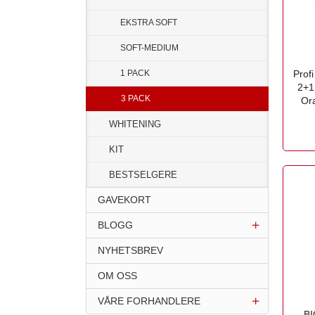
EKSTRA SOFT
SOFT-MEDIUM
1 PACK
Profi
2+1
3 PACK
Or
WHITENING
inkl.
mva.
KIT
BESTSELGERE
GAVEKORT
BLOGG
NYHETSBREV
OM OSS
VÅRE FORHANDLERE
BI