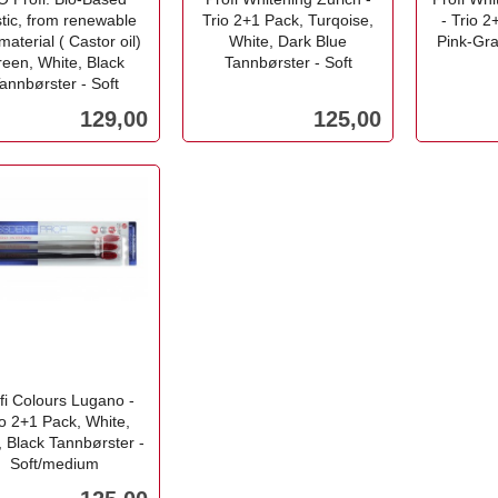
stic, from renewable
Trio 2+1 Pack, Turqoise,
- Trio 2
material ( Castor oil)
White, Dark Blue
Pink-Gra
een, White, Black
Tannbørster - Soft
annbørster - Soft
inkl.
inkl.
mva.
mva.
Pris
Pris
129,00
125,00
Kjøp
Kjøp
fi Colours Lugano -
io 2+1 Pack, White,
, Black Tannbørster -
Soft/medium