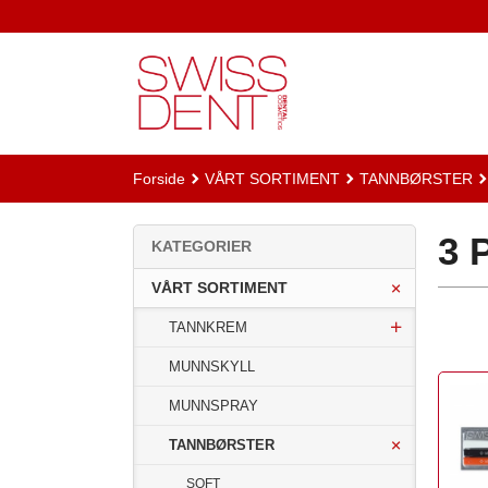
Gå
til
innholdet
Forside
VÅRT SORTIMENT
TANNBØRSTER
3 
KATEGORIER
VÅRT SORTIMENT
TANNKREM
MUNNSKYLL
MUNNSPRAY
TANNBØRSTER
SOFT