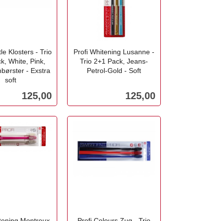
le Klosters - Trio
Profi Whitening Lusanne -
k, White, Pink,
Trio 2+1 Pack, Jeans-
børster - Exstra
Petrol-Gold - Soft
soft
inkl.
mva.
Pris
Pris
125,00
125,00
Kjøp
Kjøp
itening Montreux
Profi Colours Zug - Trio