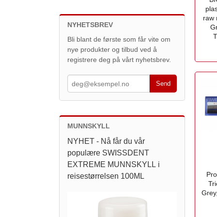
pla
raw 
NYHETSBREV
Gr
T
Bli blant de første som får vite om
inkl.
nye produkter og tilbud ved å
mva.
registrere deg på vårt nyhetsbrev.
MUNNSKYLL
NYHET - Nå får du vår
populære SWISSDENT
EXTREME MUNNSKYLL i
Pro
reisestørrelsen 100ML
Tr
Grey
inkl.