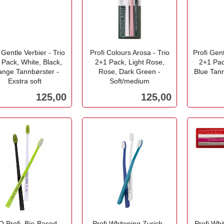
 Gentle Verbier - Trio
Profi Colours Arosa - Trio
Profi Gent
 Pack, White, Black,
2+1 Pack, Light Rose,
2+1 Pac
ange Tannbørster -
Rose, Dark Green -
Blue Tann
Exstra soft
Soft/medium
inkl.
inkl.
Pris
Pris
125,00
125,00
mva.
mva.
Kjøp
Kjøp
O Profi. Bio-Based
Profi Whitening Zurich -
Profi Wh