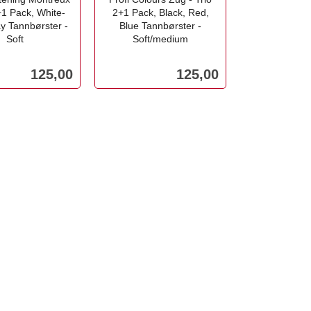
+1 Pack, White-
2+1 Pack, Black, Red,
y Tannbørster -
Blue Tannbørster -
Soft
Soft/medium
inkl.
mva.
Pris
Pris
125,00
125,00
Kjøp
Kjøp