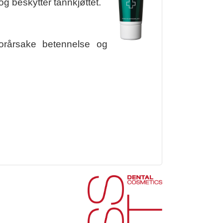
og beskytter tannkjøttet.
forårsake betennelse og