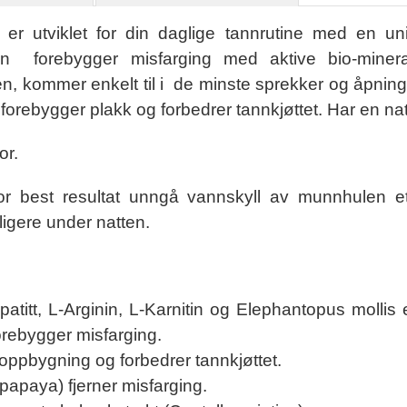
tviklet for din daglige tannrutine med en unik
en forebygger misfarging med aktive bio-mineral
, kommer enkelt til i de minste sprekker og åpning
 forebygger plakk og forbedrer tannkjøttet. Har en nat
or.
For best resultat unngå vannskyll av munnhulen et
rligere under natten.
itt, L-Arginin, L-Karnitin og Elephantopus mollis 
forebygger misfarging.
oppbygning og forbedrer tannkjøttet.
papaya) fjerner misfarging.