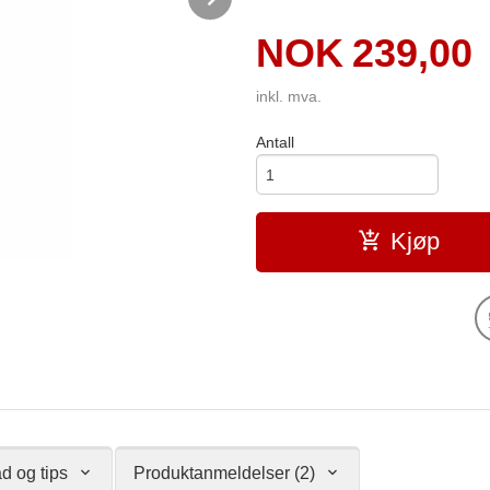
Pris
NOK
239,00
inkl. mva.
Antall
Kjøp
d og tips
Produktanmeldelser (2)