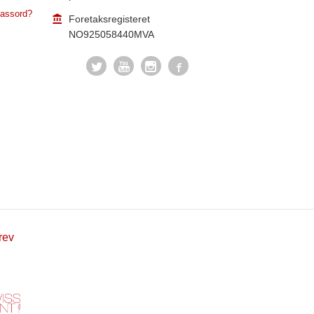
assord?
Foretaksregisteret
NO925058440MVA
rev