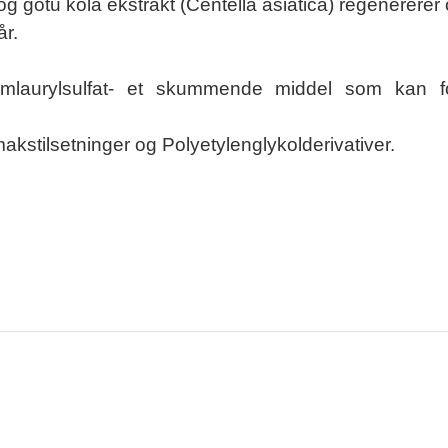
g gotu kola ekstrakt (Centella asiatica) regenererer 
år.
riumlaurylsulfat- et skummende middel som kan 
smakstilsetninger og Polyetylenglykolderivativer.