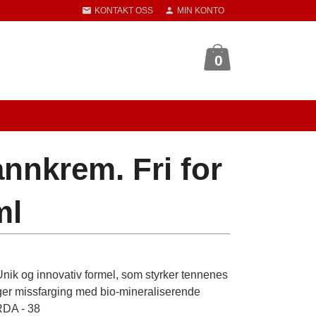
KONTAKT OSS
MIN KONTO
0
nnkrem. Fri for
ml
ik og innovativ formel, som styrker tennenes
gger missfarging med bio-mineraliserende
 RDA - 38